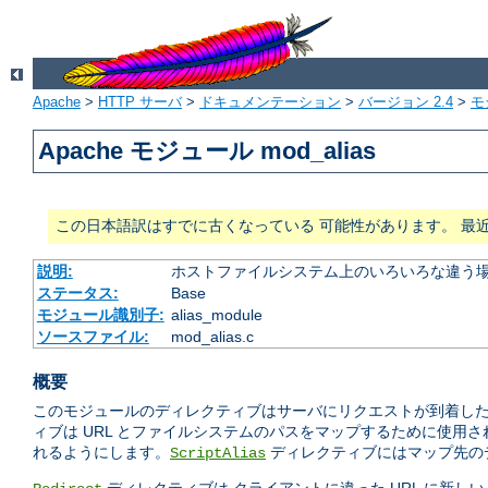
Apache
>
HTTP サーバ
>
ドキュメンテーション
>
バージョン 2.4
>
モ
Apache モジュール mod_alias
この日本語訳はすでに古くなっている 可能性があります。 最
説明:
ホストファイルシステム上のいろいろな違う場
ステータス:
Base
モジュール識別子:
alias_module
ソースファイル:
mod_alias.c
概要
このモジュールのディレクティブはサーバにリクエストが到着したと
ィブは URL とファイルシステムのパスをマップするために使用
れるようにします。
ディレクティブにはマップ先のデ
ScriptAlias