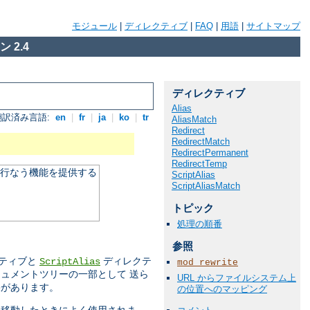
モジュール
|
ディレクティブ
|
FAQ
|
用語
|
サイトマップ
 2.4
ディレクティブ
Alias
翻訳済み言語:
en
|
fr
|
ja
|
ko
|
tr
AliasMatch
Redirect
RedirectMatch
RedirectPermanent
RedirectTemp
を行なう機能を提供する
ScriptAlias
ScriptAliasMatch
トピック
処理の順番
参照
ティブと
ディレクテ
ScriptAlias
mod_rewrite
ュメントツリーの一部として 送ら
URL からファイルシステム上
果があります。
の位置へのマッピング