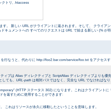
, .htaccess
マップします。 新しい URL がクライアントに返されます。そして、 クラ
まるドキュメントへの すべてのリクエストは
URL
で始まる新しい (% が符
クエストを行なうと、代わりに http://foo2.bar.com/service/foo.txt
ブは Alias ディレクティブと ScriptAlias ディレクティブよりも優先さ
としても、
URL-path
は相対パスではなく、完全な URL でなければな
orary" (HTTP ステータス 302) になります。これはクライアン
コードを返すために使用することができます:
ます。 これはリソースが永久に移動したということを意味します。