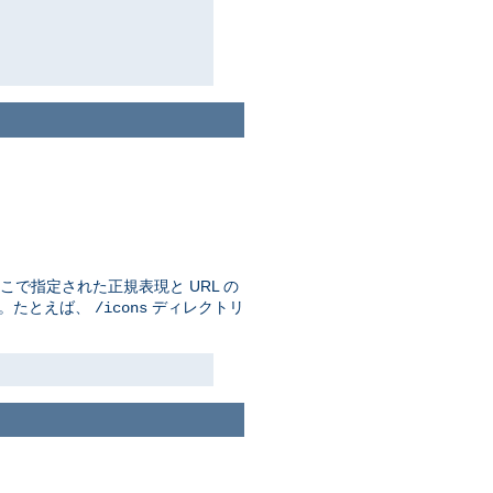
で指定された正規表現と URL の
す。たとえば、
ディレクトリ
/icons