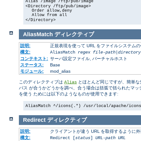
Alias /image /ftp/pub/image
<Directory /ftp/pub/image>
Order allow,deny
Allow from all
</Directory>
AliasMatch
ディレクティブ
説明:
正規表現を使って URL をファイルシステム
構文:
AliasMatch
regex
file-path
|
directory
コンテキスト:
サーバ設定ファイル, バーチャルホスト
ステータス:
Base
モジュール:
mod_alias
このディレクティブは
とほとんど同じですが、簡単な先
Alias
パス が合うかどうかを調べ、合う場合は括弧で括られたマッ
を使う ためには以下のようなものが使用できます:
AliasMatch ^/icons(.*) /usr/local/apache/icon
Redirect
ディレクティブ
説明:
クライアントが違う URL を取得するように
構文:
Redirect [
status
]
URL-path
URL