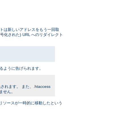
イアントは新しいアドレスをもう一回取
号化された) URL へのリダイレクト
 をアクセスするように告げられます。
れます。 また、.htaccess
りません。
トに リソースが一時的に移動したという