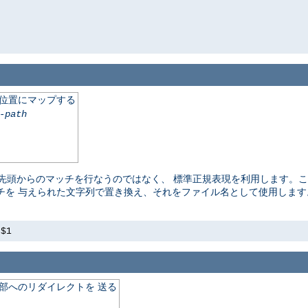
の位置にマップする
-path
頭からのマッチを行なうのではなく、 標準正規表現を利用します。ここ
チを 与えられた文字列で置き換え、それをファイル名として使用しま
s$1
外部へのリダイレクトを 送る