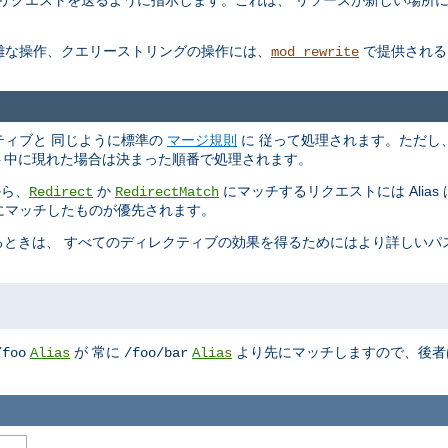
しいリクエストを送るように指示します。これは、 リソースが新しい場所
複雑な操作、クエリーストリングの操作には、
で提供される
mod_rewrite
ィレクティブと 同じように標準の
マージ規則
に 従って処理されます。ただし
コンテキスト中に現れた場合は決まった順番で処理されます。
から、
か
にマッチするリクエストには Alia
Redirect
RedirectMatch
、最初にマッチしたものが優先されます。
ときは、 すべてのディレクティブの効果を得るためにはより詳しいパ
が 常に
より先にマッチしますので、後者
/foo
Alias
/foo/bar
Alias