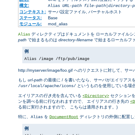
構文:
Alias
URL-path
file-path
|
directory-p
コンテキスト:
サーバ設定ファイル, バーチャルホスト
ステータス:
Base
モジュール:
mod_alias
ディレクティブはドキュメントを ローカルファイル
Alias
path
で始まるものは
directory-filename
で始まるローカルフ
例
Alias /image /ftp/pub/image
http://myserver/image/foo.gif へのリクエストに対して、サーバ
もし
url-path
の最後に / を書いたなら、サーバがエイリアス
というものを使用している場
/usr/local/apache/icons/
エイリアスの
行き先
を含んでいる
セクションを
<Directory>
ンを調べる前に行なわれますので、 エイリアスの行き先の
<D
る前に実行されますので、 こちらは適用されます。)
特に、
を
ディレクトリの外側に配置し
Alias
DocumentRoot
例