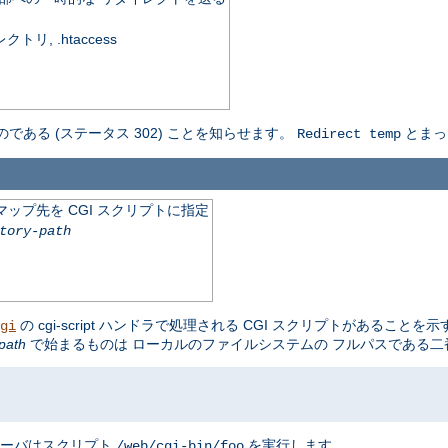
, .htaccess
のである (ステータス 302) ことを知らせます。
とまっ
Redirect temp
ップ先を CGI スクリプトに指定
tory-path
の cgi-script ハンドラで処理される CGI スクリプトがあることを
gi
path
で始まるものは ローカルのファイルシステムの フルパスである
サーバはスクリプト
を実行します。
/web/cgi-bin/foo