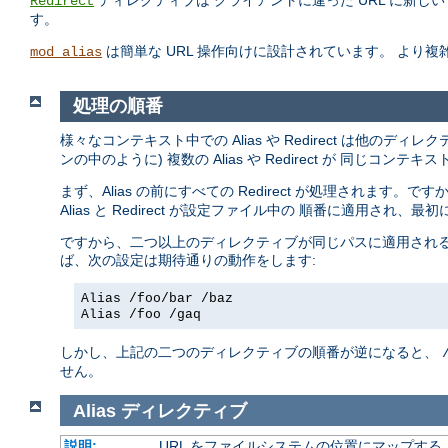
ディレクティブは クライアントに違った URL に新
Redirect
す。
は簡単な URL 操作向けに設計されています。 より
mod_alias
処理の順番
様々なコンテキスト中での Alias や Redirect は他のデ
ンの中のように) 複数の Alias や Redirect が 同じ
まず、Alias の前にすべての Redirect が処理されます。です
Alias と Redirect が設定ファイル中の 順番に適用され
ですから、二つ以上のディレクティブが同じパスに適用される
ば、次の設定は期待通りの動作をします:
Alias /foo/bar /baz
Alias /foo /gaq
しかし、上記の二つのディレクティブの順番が逆になると、
せん。
Alias
ディレクティブ
説明:
URL をファイルシステムの位置にマップする