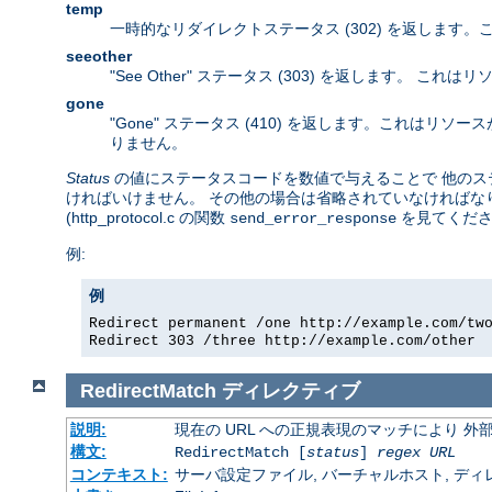
temp
一時的なリダイレクトステータス (302) を返します
seeother
"See Other" ステータス (303) を返します。
gone
"Gone" ステータス (410) を返します。これは
りません。
Status
の値にステータスコードを数値で与えることで 他のステー
ければいけません。 その他の場合は省略されていなければなり
(http_protocol.c の関数
を見てくださ
send_error_response
例:
例
Redirect permanent /one http://example.com/tw
Redirect 303 /three http://example.com/other
RedirectMatch
ディレクティブ
説明:
現在の URL への正規表現のマッチにより 
構文:
RedirectMatch [
status
]
regex
URL
コンテキスト:
サーバ設定ファイル, バーチャルホスト, ディレクトリ