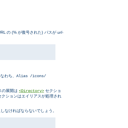
 の (% が復号された) パスが
url-
すなわち、
Alias /icons/
スの展開は
セクショ
<Directory>
セクションはエイリアスが処理され
限しなければならないでしょう。