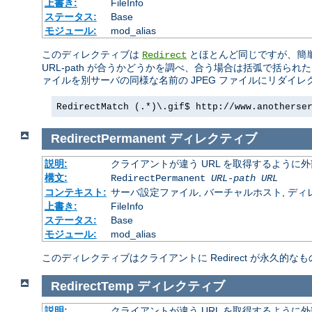
上書き:
FileInfo
ステータス:
Base
モジュール:
mod_alias
このディレクティブは
とほとんど同じですが、簡
Redirect
URL-path が合うかどうかを調べ、合う場合は括弧で括ら
ァイルを別サーバの同様な名前の JPEG ファイルにリダイ
RedirectMatch (.*)\.gif$ http://www.anotherse
RedirectPermanent
ディレクティブ
説明:
クライアントが違う URL を取得するように
構文:
RedirectPermanent
URL-path
URL
コンテキスト:
サーバ設定ファイル, バーチャルホスト, ディレクトリ
上書き:
FileInfo
ステータス:
Base
モジュール:
mod_alias
このディレクティブはクライアントに Redirect が永久的なも
RedirectTemp
ディレクティブ
説明:
クライアントが違う URL を取得するように