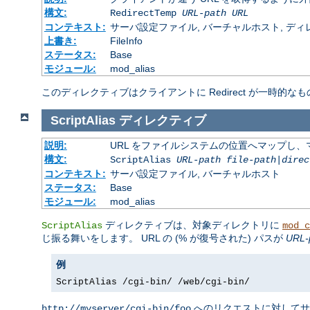
構文:
RedirectTemp
URL-path
URL
コンテキスト:
サーバ設定ファイル, バーチャルホスト, ディレクトリ
上書き:
FileInfo
ステータス:
Base
モジュール:
mod_alias
このディレクティブはクライアントに Redirect が一時的なも
ScriptAlias
ディレクティブ
説明:
URL をファイルシステムの位置へマップし、マ
構文:
ScriptAlias
URL-path
file-path
|
direc
コンテキスト:
サーバ設定ファイル, バーチャルホスト
ステータス:
Base
モジュール:
mod_alias
ディレクティブは、対象ディレクトリに
ScriptAlias
mod_c
じ振る舞いをします。 URL の (% が復号された) パスが
URL-
例
ScriptAlias /cgi-bin/ /web/cgi-bin/
へのリクエストに対して
http://myserver/cgi-bin/foo