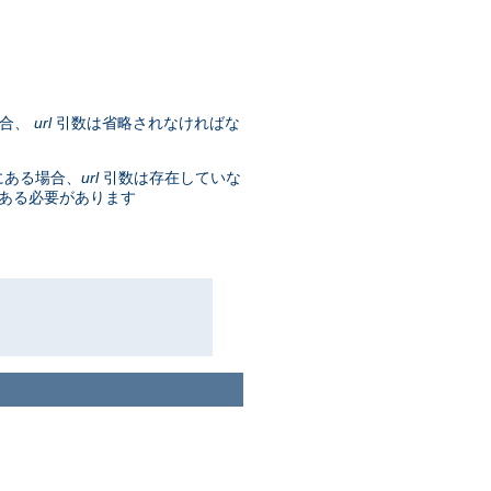
場合、
url
引数は省略されなければな
にある場合、
url
引数は存在していな
である必要があります