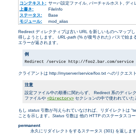
コンテキスト:
サーバ設定ファイル, バーチャルホスト, ディレクトリ
上書き:
FileInfo
ステータス:
Base
モジュール:
mod_alias
Redirect ディレクティブは古い URL を新しいものへ
得しようとします。
URL-path
(% が復号された) パスで始
エラーが返されます。
例
Redirect /service http://foo2.bar.com/service
クライアントは http://myserver/service/foo.txt へのリ
注意
設定ファイル中の順番に関わらず、 Redirect 系のディレクティ
ファイルや
セクションの中で使われていた
<Directory>
もし
status
引数が与えられていなければ、リダイレクトは "temp
ことを示します。
Status
引数は 他の HTTP のステータス
permanent
永久にリダイレクトをするステータス (301) を返し