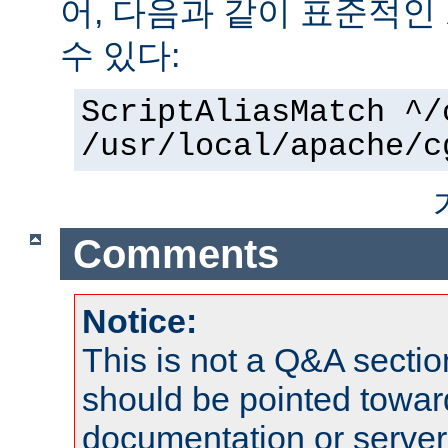
어, 다음과 같이 표준적인
수 있다:
ScriptAliasMatch ^/
/usr/local/apache/c
Comments
Notice:
This is not a Q&A sect
should be pointed towar
documentation or serve