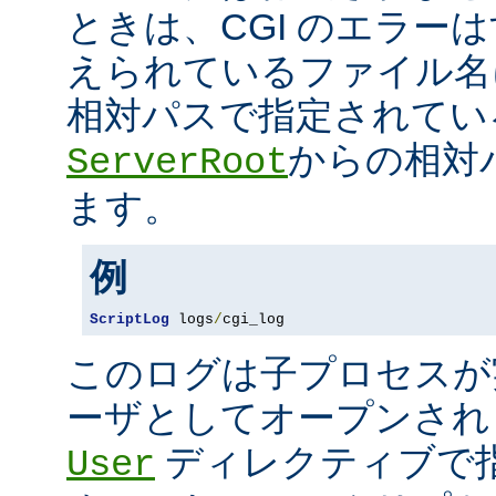
ときは、CGI のエラー
えられているファイル名
相対パスで指定されてい
からの相対
ServerRoot
ます。
例
ScriptLog
 logs
/
cgi_log
このログは子プロセスが
ーザとしてオープンさ
ディレクティブで指
User