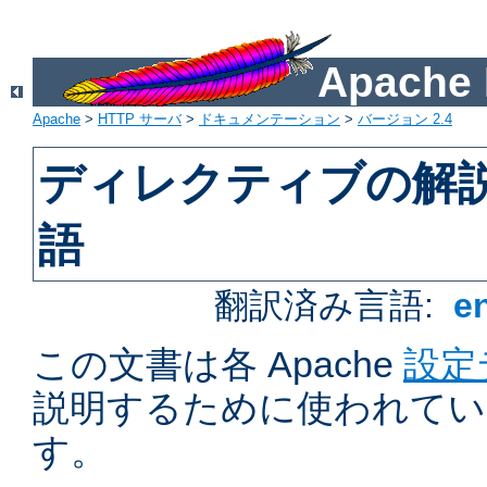
Apach
Apache
>
HTTP サーバ
>
ドキュメンテーション
>
バージョン 2.4
ディレクティブの解
語
翻訳済み言語:
e
この文書は各 Apache
設定
説明するために使われてい
す。