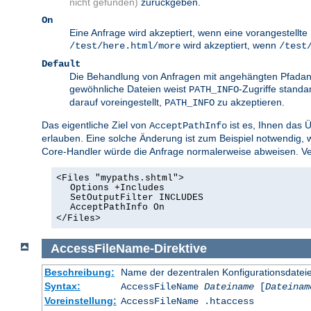
nicht gefunden)
zurückgeben.
On
Eine Anfrage wird akzeptiert, wenn eine vorangestellt
wird akzeptiert, wenn
/test/here.html/more
/test
Default
Die Behandlung von Anfragen mit angehängten Pfadang
gewöhnliche Dateien weist
-Zugriffe standa
PATH_INFO
darauf voreingestellt,
zu akzeptieren.
PATH_INFO
Das eigentliche Ziel von
ist es, Ihnen das 
AcceptPathInfo
erlauben. Eine solche Änderung ist zum Beispiel notwendig,
Core-Handler würde die Anfrage normalerweise abweisen. Ver
<Files "mypaths.shtml">
Options +Includes
SetOutputFilter INCLUDES
AcceptPathInfo On
</Files>
AccessFileName
-
Direktive
Beschreibung:
Name der dezentralen Konfigurationsdatei
Syntax:
AccessFileName
Dateiname
[
Dateinam
Voreinstellung:
AccessFileName .htaccess