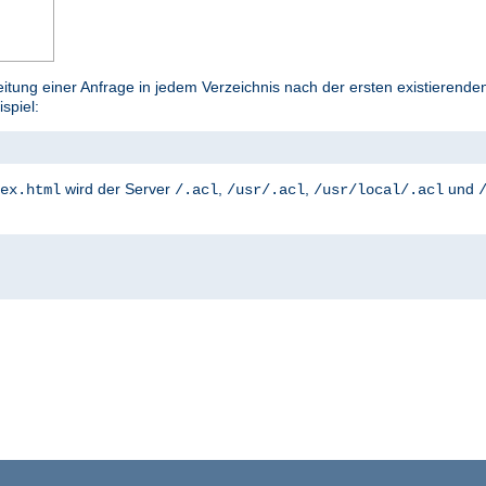
tung einer Anfrage in jedem Verzeichnis nach der ersten existierenden
ispiel:
wird der Server
,
,
und
ex.html
/.acl
/usr/.acl
/usr/local/.acl