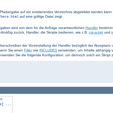
e Pfadangabe auf ein existierendes Verzeichnis abgebildet werden kann.
auf eine gültige Datei zeigt.
/here.html
aben wird von dem für die Anfrage verantwortlichen
Handler
bestimmt
rdmäßig zurück. Handler, die Skripte bedienen, wie z.B.
cgi-script
und
i
Überschreiben der Voreinstellung der Handler bezüglich der Akzeptan
 wenn Sie einen
Filter
wie
INCLUDES
verwenden, um Inhalte abhängig 
wenden Sie die folgende Konfiguration, um dennoch solch ein Skript 
en
e
] ...