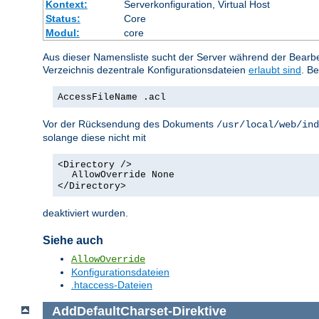
Kontext:
Serverkonfiguration, Virtual Host
Status:
Core
Modul:
core
Aus dieser Namensliste sucht der Server während der Bearbei
Verzeichnis dezentrale Konfigurationsdateien
erlaubt sind
. Be
AccessFileName .acl
Vor der Rücksendung des Dokuments
/usr/local/web/ind
solange diese nicht mit
<Directory />
AllowOverride None
</Directory>
deaktiviert wurden.
Siehe auch
AllowOverride
Konfigurationsdateien
.htaccess-Dateien
AddDefaultCharset
-
Direktive