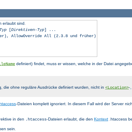
n erlaubt sind.
Typ
[
Direktiven-Typ
] ...
er), AllowOverride All (2.3.8 und früher)
definiert) findet, muss er wissen, welche in der Datei angegeb
ileName
g, die ohne reguläre Ausdrücke definiert wurden, nicht in
-
<Location>
.htaccess
-Dateien komplett ignoriert. In diesem Fall wird der Server nic
rektive in den
-Dateien erlaubt, die den
Kontext
.htaccess be
.htaccess
en sein.