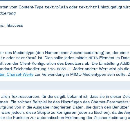
worten vom Content-Type
oder
hinzugefügt wir
text/plain
text/html
dierung
is, .htaccess
mter des Medientyps (den Namen einer Zeichencodierung) an, der eine
oder
ist. Dies sollte jedes mittels
-Element im Date
ain
text/html
META
t von der Client-Konfiguration des Benutzers ab. Die Einstellung
AddD
Standard-Zeichenkodierung
. Jeder andere Wert wird als d
iso-8859-1
rten Charset-Werte
zur Verwendung in MIME-Medientypen sein sollte. Z
llen Textressourcen, für die es gilt, bekannt ist, dass sie in dieser Z
nnen. Ein solches Beispiel ist das Hinzufügen des Charset-Parameters 
e aufgrund von in die Ausgabe integrierten Daten, die durch den Benutze
 wäre jedoch, diese Skripte zu korrigieren (oder zu löschen), da die A
ser die Funktion zur automatischen Erkennung der Zeichenkodierung ak