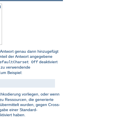
d
r Antwort genau dann hinzugefügt
nteil der Antwort angegebene
deaktiviert
efaultCharset Off
ie zu verwendende
um Beispiel:
eichkodierung vorliegen, oder wenn
zu Ressourcen, die generierte
r übermittelt wurden, gegen Cross-
ngabe einer Standard-
tiviert haben.