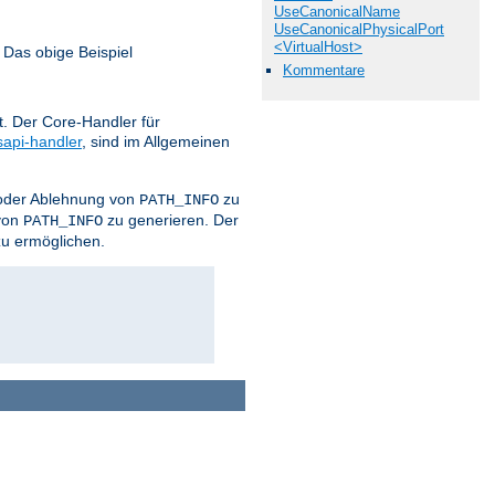
UseCanonicalName
UseCanonicalPhysicalPort
<VirtualHost>
 Das obige Beispiel
Kommentare
. Der Core-Handler für
sapi-handler
, sind im Allgemeinen
z oder Ablehnung von
zu
PATH_INFO
von
zu generieren. Der
PATH_INFO
zu ermöglichen.