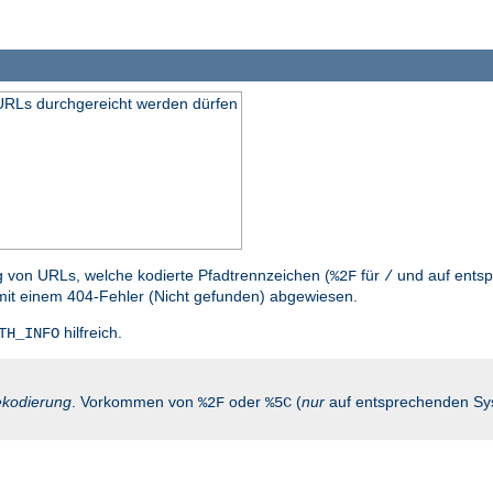
n URLs durchgereicht werden dürfen
g von URLs, welche kodierte Pfadtrennzeichen (
für
und auf entsp
%2F
/
mit einem 404-Fehler (Nicht gefunden) abgewiesen.
hilfreich.
TH_INFO
kodierung
. Vorkommen von
oder
(
nur
auf entsprechenden Sy
%2F
%5C