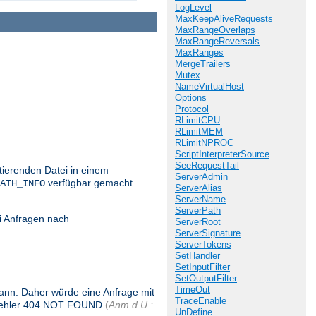
LogLevel
MaxKeepAliveRequests
MaxRangeOverlaps
MaxRangeReversals
MaxRanges
MergeTrailers
Mutex
NameVirtualHost
Options
Protocol
RLimitCPU
RLimitMEM
RLimitNPROC
ScriptInterpreterSource
SeeRequestTail
stierenden Datei in einem
ServerAdmin
verfügbar gemacht
ATH_INFO
ServerAlias
ServerName
ServerPath
i Anfragen nach
ServerRoot
ServerSignature
ServerTokens
SetHandler
SetInputFilter
SetOutputFilter
TimeOut
 kann. Daher würde eine Anfrage mit
TraceEnable
 Fehler 404 NOT FOUND
(
Anm.d.Ü.:
UnDefine