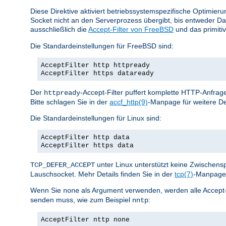
Diese Direktive aktiviert betriebssystemspezifische Optimier
Socket nicht an den Serverprozess übergibt, bis entweder D
ausschließlich die
Accept-Filter von FreeBSD
und das primiti
Die Standardeinstellungen für FreeBSD sind:
AcceptFilter http httpready
AcceptFilter https dataready
Der
-Accept-Filter puffert komplette HTTP-Anfrage
httpready
Bitte schlagen Sie in der
accf_http(9)
-Manpage für weitere De
Die Standardeinstellungen für Linux sind:
AcceptFilter http data
AcceptFilter https data
unter Linux unterstützt keine Zwischen
TCP_DEFER_ACCEPT
Lauschsocket. Mehr Details finden Sie in der
tcp(7)
-Manpage 
Wenn Sie
als Argument verwenden, werden alle Accept-Fil
none
senden muss, wie zum Beispiel
:
nntp
AcceptFilter nttp none