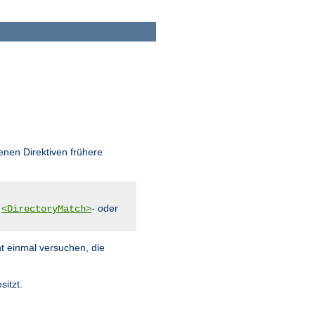
enen Direktiven frühere
,
- oder
<DirectoryMatch>
ht einmal versuchen, die
sitzt.