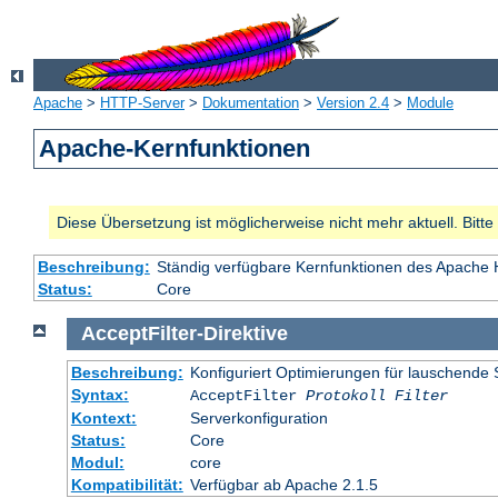
Apache
>
HTTP-Server
>
Dokumentation
>
Version 2.4
>
Module
Apache-Kernfunktionen
Diese Übersetzung ist möglicherweise nicht mehr aktuell. Bitt
Beschreibung:
Ständig verfügbare Kernfunktionen des Apache
Status:
Core
AcceptFilter
-
Direktive
Beschreibung:
Konfiguriert Optimierungen für lauschende 
Syntax:
AcceptFilter
Protokoll
Filter
Kontext:
Serverkonfiguration
Status:
Core
Modul:
core
Kompatibilität:
Verfügbar ab Apache 2.1.5