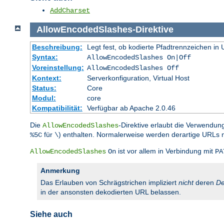
AddCharset
AllowEncodedSlashes
-
Direktive
Beschreibung:
Legt fest, ob kodierte Pfadtrennzeichen i
Syntax:
AllowEncodedSlashes On|Off
Voreinstellung:
AllowEncodedSlashes Off
Kontext:
Serverkonfiguration, Virtual Host
Status:
Core
Modul:
core
Kompatibilität:
Verfügbar ab Apache 2.0.46
Die
-Direktive erlaubt die Verwendun
AllowEncodedSlashes
für
) enthalten. Normalerweise werden derartige URLs 
%5C
\
ist vor allem in Verbindung mit
AllowEncodedSlashes
On
PA
Anmerkung
Das Erlauben von Schrägstrichen impliziert
nicht
deren
De
in der ansonsten dekodierten URL belassen.
Siehe auch