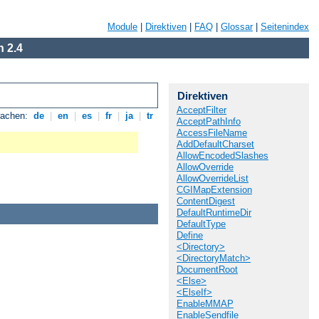
Module
|
Direktiven
|
FAQ
|
Glossar
|
Seitenindex
 2.4
Direktiven
AcceptFilter
rachen:
de
|
en
|
es
|
fr
|
ja
|
tr
AcceptPathInfo
AccessFileName
AddDefaultCharset
AllowEncodedSlashes
AllowOverride
AllowOverrideList
CGIMapExtension
ContentDigest
DefaultRuntimeDir
DefaultType
Define
<Directory>
<DirectoryMatch>
DocumentRoot
<Else>
<ElseIf>
EnableMMAP
EnableSendfile