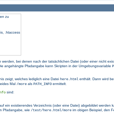
en zu
is, .htaccess
n werden, bei denen nach der tatsächlichen Datei (oder einer nicht exi
. Die angehängte Pfadangabe kann Skripten in der Umgebungsvariable
P
is zeigt, welches lediglich eine Datei
enthält. Dann wird be
here.html
eides Mal
als
ermittelt.
/more
PATH_INFO
sind:
nfo
auf ein existierendes Verzeichnis (oder eine Datei) abgebildet werden
en Pfadangabe, wie
im obigen Beispiel, den
/test/here.html/more