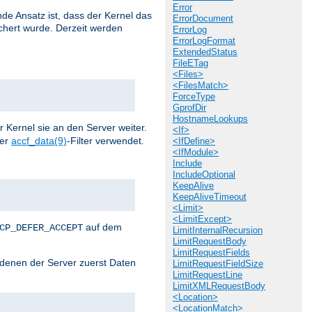
Error
de Ansatz ist, dass der Kernel das
ErrorDocument
chert wurde. Derzeit werden
ErrorLog
ErrorLogFormat
ExtendedStatus
FileETag
<Files>
<FilesMatch>
ForceType
GprofDir
HostnameLookups
r Kernel sie an den Server weiter.
<If>
der
accf_data(9)
-Filter verwendet.
<IfDefine>
<IfModule>
Include
IncludeOptional
KeepAlive
KeepAliveTimeout
<Limit>
<LimitExcept>
auf dem
CP_DEFER_ACCEPT
LimitInternalRecursion
LimitRequestBody
LimitRequestFields
i denen der Server zuerst Daten
LimitRequestFieldSize
LimitRequestLine
LimitXMLRequestBody
<Location>
<LocationMatch>