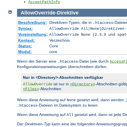
AcceptPathInfo
AllowOverride
-
Direktive
Beschreibung:
Direktiven-Typen, die in
-Dateie
.htaccess
Syntax:
AllowOverride All|None|
Direktiven-
Voreinstellung:
AllowOverride None (2.3.9 und spät
Kontext:
Verzeichnis
Status:
Core
Modul:
core
Wenn der Server eine
-Datei (wie durch
.htaccess
AccessF
Konfigurationsanweisungen überschreiben dürfen.
Nur in <Directory>-Abschnitten verfügbar
ist nur in
-Abschnitten gülti
AllowOverride
<Directory>
-Abschnitten.
<Files>
Wenn diese Anweisung auf
gesetzt wird, dann werden
None
-Dateien im Dateisystem zu lesen.
.htaccess
Wenn diese Anweisung auf
gesetzt wird, dann ist jede Di
All
Der
Direktiven-Typ
kann eine der folgenden Anweisungsgrupp