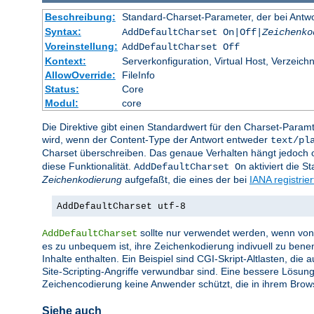
Beschreibung:
Standard-Charset-Parameter, der bei Ant
Syntax:
AddDefaultCharset On|Off|
Zeichenko
Voreinstellung:
AddDefaultCharset Off
Kontext:
Serverkonfiguration, Virtual Host, Verzeichn
AllowOverride:
FileInfo
Status:
Core
Modul:
core
Die Direktive gibt einen Standardwert für den Charset-Para
wird, wenn der Content-Type der Antwort entweder
text/pl
Charset überschreiben. Das genaue Verhalten hängt jedoch of
diese Funktionalität.
aktiviert die 
AddDefaultCharset On
Zeichenkodierung
aufgefaßt, die eines der bei
IANA registrie
AddDefaultCharset utf-8
sollte nur verwendet werden, wenn von a
AddDefaultCharset
es zu unbequem ist, ihre Zeichenkodierung indivuell zu bene
Inhalte enthalten. Ein Beispiel sind CGI-Skript-Altlasten, di
Site-Scripting-Angriffe verwundbar sind. Eine bessere Lösung
Zeichencodierung keine Anwender schützt, die in ihrem Brow
Siehe auch