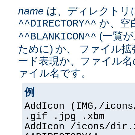
name
は、ディレクトリ
か、空
^^DIRECTORY^^
(一覧
^^BLANKICON^^
ために) か、 ファイル
ード表現か、ファイル名
ァイル名です。
例
AddIcon (IMG,/icons
.gif .jpg .xbm
AddIcon /icons/dir.