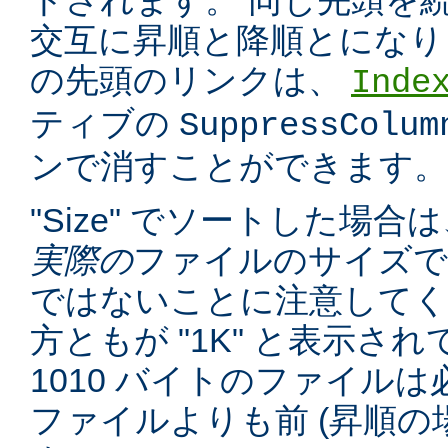
トされます。 同じ先頭を
交互に昇順と降順とになり
の先頭のリンクは、
Inde
ティブの
SuppressColum
ンで消すことができます。
"Size" でソートした場
実際の
ファイルのサイズで
ではないことに注意してくだ
方ともが "1K" と表示さ
1010 バイトのファイルは必
ファイルよりも前 (昇順の