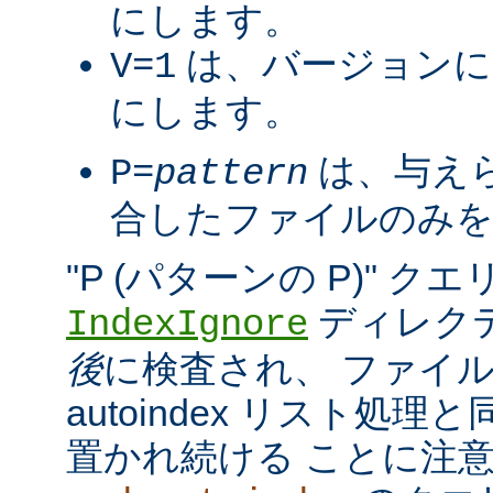
にします。
は、バージョンに
V=1
にします。
は、与え
P=
pattern
合したファイルのみを
"P (パターンの P)" 
ディレク
IndexIgnore
後
に検査され、 ファイ
autoindex リスト処
置かれ続ける ことに注