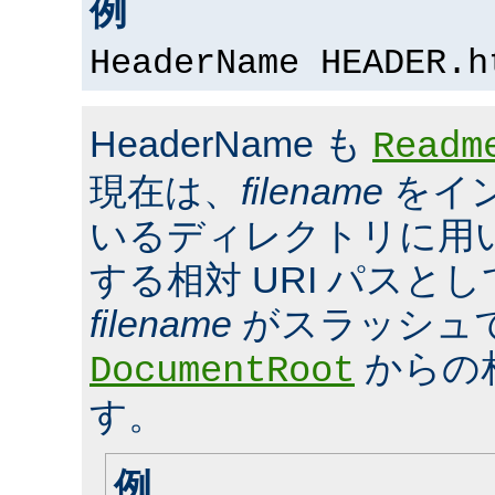
例
HeaderName HEADER.h
HeaderName も
Readm
現在は、
filename
をイ
いるディレクトリに用いら
する相対 URI パスと
filename
がスラッシュ
からの
DocumentRoot
す。
例