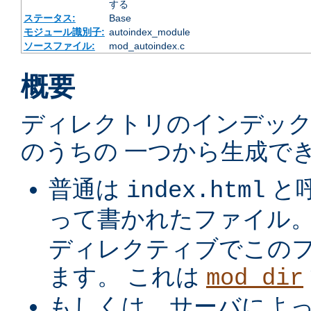
する
ステータス:
Base
モジュール識別子:
autoindex_module
ソースファイル:
mod_autoindex.c
概要
ディレクトリのインデック
のうちの 一つから生成でき
普通は
と
index.html
って書かれたファイル
ディレクティブでこの
ます。 これは
mod_dir
もしくは、サーバによ