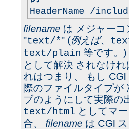
HeaderName /includ
filename
は メジャーコ
"
" (
例えば
、
text/*
tex
等です。)
text/plain
として解決 されなけ
れはつまり、 もし CG
際のファイルタイプが
ブのようにして実際の
としてマー
text/html
合、
filename
は CGI