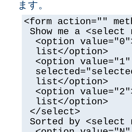
ます。
<form action="" met
Show me a <select 
<option value="0"
list</option>
<option value="1"
selected="selecte
list</option>
<option value="2"
list</option>
</select>
Sorted by <select 
<option value="N"