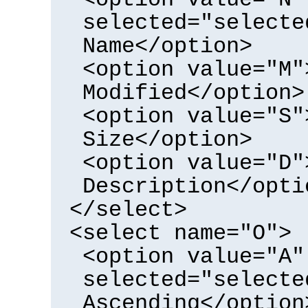
selected="selecte
Name</option>
<option value="M"
Modified</option>
<option value="S"
Size</option>
<option value="D"
Description</opti
</select>
<select name="O">
<option value="A"
selected="selecte
Ascending</option