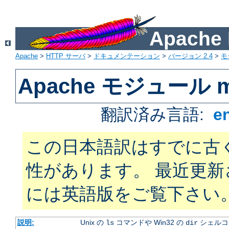
Apach
Apache
>
HTTP サーバ
>
ドキュメンテーション
>
バージョン 2.4
>
モ
Apache モジュール mo
翻訳済み言語:
e
この日本語訳はすでに古
性があります。 最近更
には英語版をご覧下さい
説明:
Unix の
コマンドや Win32 の
シェルコ
ls
dir