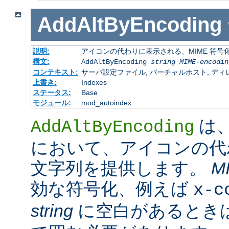
AddAltByEncoding
説明:
アイコンの代わりに表示される、MIME 符号
構文:
AddAltByEncoding
string
MIME-encodin
コンテキスト:
サーバ設定ファイル, バーチャルホスト, ディレクトリ
上書き:
Indexes
ステータス:
Base
モジュール:
mod_autoindex
は
AddAltByEncoding
において、アイコンの代
文字列を提供します。
M
効な符号化、例えば
x-c
string
に空白があるときは