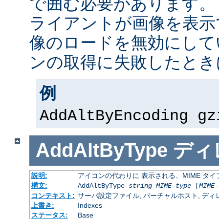
で囲む必要があります。
ライアントが画像を表示
像のロードを無効にして
ンの取得に失敗したとき
例
AddAltByEncoding gz
AddAltByType
ディ
説明:
アイコンの代わりに 表示される、MIME タ
構文:
AddAltByType
string
MIME-type
[
MIME-
コンテキスト:
サーバ設定ファイル, バーチャルホスト, ディレクトリ
上書き:
Indexes
ステータス:
Base