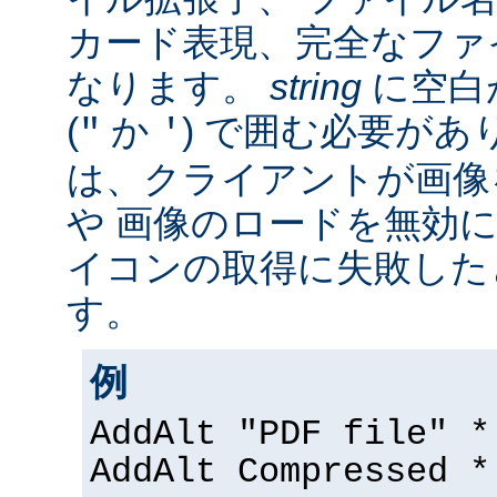
カード表現、完全なファ
なります。
string
に空白
(
か
) で囲む必要があ
"
'
は、クライアントが画像
や 画像のロードを無効に
イコンの取得に失敗した
す。
例
AddAlt "PDF file" *
AddAlt Compressed *