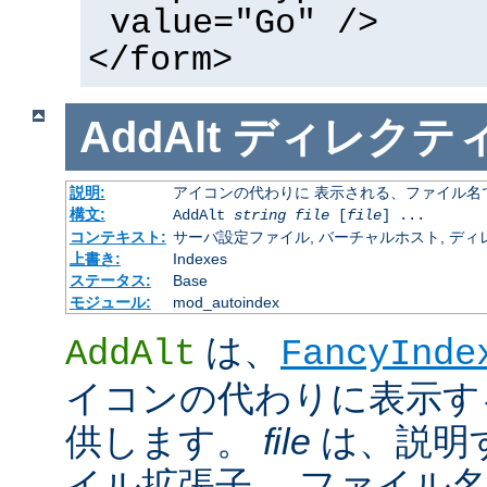
value="Go" />
</form>
AddAlt
ディレクテ
説明:
アイコンの代わりに 表示される、ファイル名
構文:
AddAlt
string
file
[
file
] ...
コンテキスト:
サーバ設定ファイル, バーチャルホスト, ディレクトリ
上書き:
Indexes
ステータス:
Base
モジュール:
mod_autoindex
は、
AddAlt
FancyInde
イコンの代わりに表示す
供します。
file
は、説明
イル拡張子、 ファイル