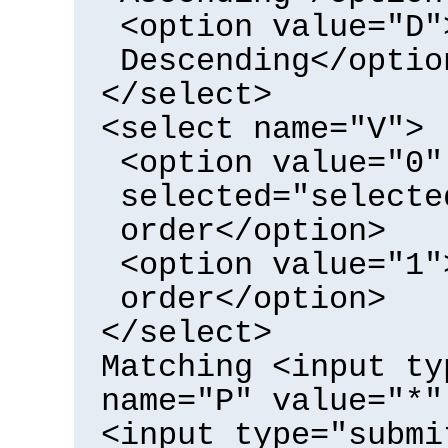
<option value="D"
Descending</optio
</select>
<select name="V">
<option value="0"
selected="selecte
order</option>
<option value="1"
order</option>
</select>
Matching <input ty
name="P" value="*"
<input type="submi