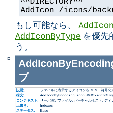
^^DIRECTORY^^
AddIcon /icons/back
もし可能なら、
AddIco
を優先
AddIconByType
う。
AddIconByEncodin
ブ
説明:
ファイルに表示するアイコンを MIME 符号
構文:
AddIconByEncoding
icon
MIME-encoding
コンテキスト:
サーバ設定ファイル, バーチャルホスト, ディレクトリ
上書き:
Indexes
ステータス:
Base