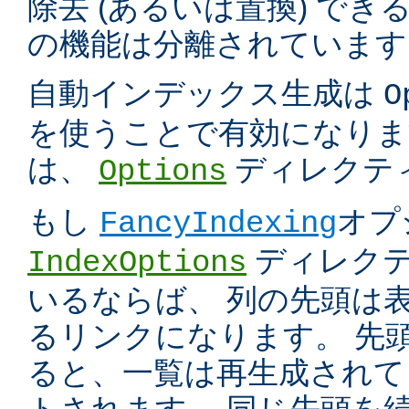
除去 (あるいは置換) で
の機能は分離されています
自動インデックス生成は
O
を使うことで有効になりま
は、
ディレクテ
Options
もし
オプ
FancyIndexing
ディレク
IndexOptions
いるならば、 列の先頭は
るリンクになります。 先
ると、一覧は再生成されて