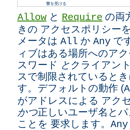
響を受ける
と
の両
Allow
Require
きの アクセスポリシー
メータは
か
で
All
Any
ィブはある場所へのアク
スワード
と
クライアン
スで制限されているとき
す。デフォルトの動作 (
A
がアドレスによる アク
かつ
正しいユーザ名とパ
ことを 要求します。
Any