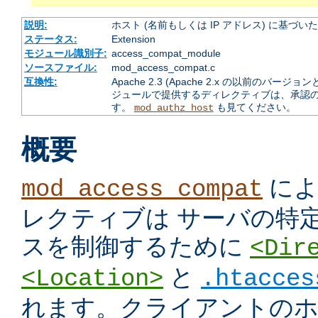
説明:
ホスト (名前もしくは IP アドレス) に基づ
ステータス:
Extension
モジュール識別子:
access_compat_module
ソースファイル:
mod_access_compat.c
互換性:
Apache 2.3 (Apache 2.x の以前の
ジュールで提供するディレクティブは、承認
す。
も見てください。
mod_authz_host
概要
によ
mod_access_compat
レクティブは サーバの特
スを制御するために
<Dir
と
<Location>
.htacces
れます。クライアントのホス