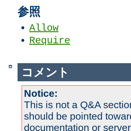
参照
Allow
Require
コメント
Notice:
This is not a Q&A sect
should be pointed towar
documentation or serve