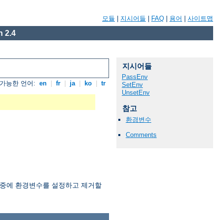
모듈
|
지시어들
|
FAQ
|
용어
|
사이트맵
 2.4
지시어들
PassEnv
가능한 언어:
en
|
fr
|
ja
|
ko
|
tr
SetEnv
UnsetEnv
참고
환경변수
Comments
과정중에 환경변수를 설정하고 제거할