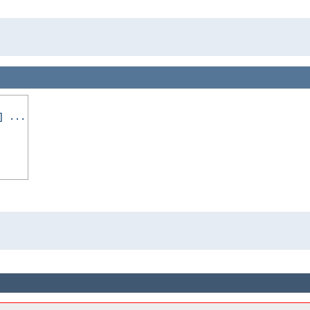
] ...