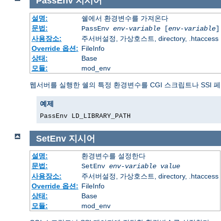
PassEnv
지시어
설명:
쉘에서 환경변수를 가져온다
문법:
PassEnv
env-variable
[
env-variable
]
사용장소:
주서버설정, 가상호스트, directory, .htaccess
Override 옵션:
FileInfo
상태:
Base
모듈:
mod_env
웹서버를 실행한 쉘의 특정 환경변수를 CGI 스크립트나 SSI 
예제
PassEnv LD_LIBRARY_PATH
SetEnv
지시어
설명:
환경변수를 설정한다
문법:
SetEnv
env-variable
value
사용장소:
주서버설정, 가상호스트, directory, .htaccess
Override 옵션:
FileInfo
상태:
Base
모듈:
mod_env