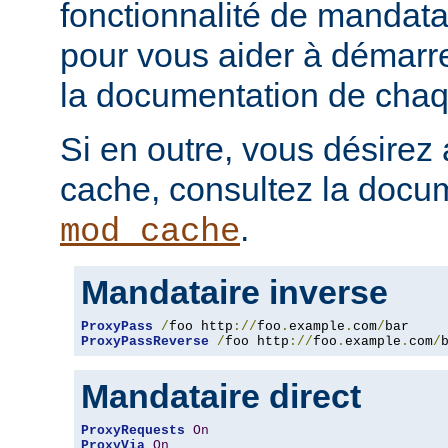
fonctionnalité de mandatai
pour vous aider à démarr
la documentation de chaqu
Si en outre, vous désirez 
cache, consultez la docu
.
mod_cache
Mandataire inverse
ProxyPass
/
foo http
://
foo
.
example
.
com
/
ProxyPassReverse
/
foo http
://
foo
.
example
.
com
/
Mandataire direct
ProxyRequests
On
ProxyVia
On