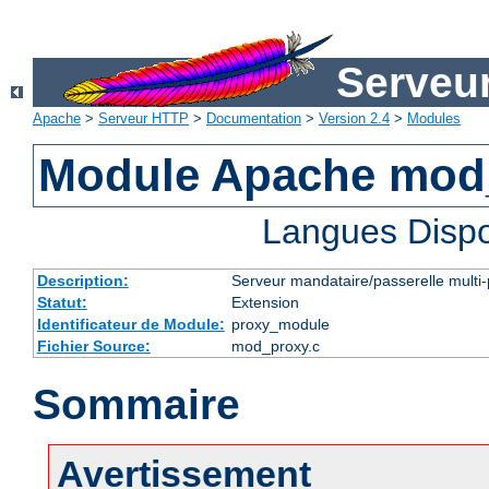
Serveu
Apache
>
Serveur HTTP
>
Documentation
>
Version 2.4
>
Modules
Module Apache mod
Langues Dispo
Description:
Serveur mandataire/passerelle multi-
Statut:
Extension
Identificateur de Module:
proxy_module
Fichier Source:
mod_proxy.c
Sommaire
Avertissement