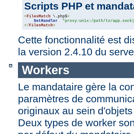
Scripts PHP et mandat
<
FilesMatch
 \.php$
>
SetHandler
"proxy:unix:/path/to/app.sock
</
FilesMatch
>
Cette fonctionnalité est di
la version 2.4.10 du ser
Workers
Le mandataire gère la conf
paramètres de communica
originaux au sein d'obje
Deux types de worker sont