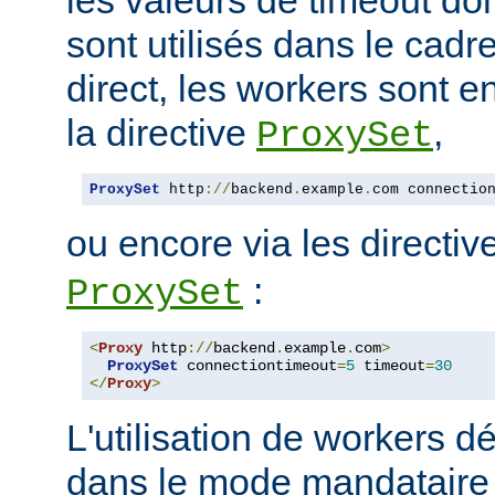
sont utilisés dans le cad
direct, les workers sont e
la directive
,
ProxySet
ProxySet
 http
://
backend
.
example
.
com connectio
ou encore via les directi
:
ProxySet
<
Proxy
 http
://
backend
.
example
.
com
>
ProxySet
 connectiontimeout
=
5
 timeout
=
30
</
Proxy
>
L'utilisation de workers dé
dans le mode mandataire d