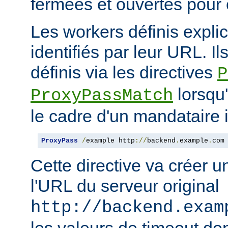
fermées et ouvertes pour
Les workers définis expli
identifiés par leur URL. Il
définis via les directives
P
lorsqu'
ProxyPassMatch
le cadre d'un mandataire 
ProxyPass
/
example http
://
backend
.
example
.
com
Cette directive va créer 
l'URL du serveur original
http://backend.exam
les valeurs de timeout do