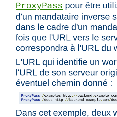
pour être util
ProxyPass
d'un mandataire inverse se
dans le cadre d'un manda
fois que l'URL vers le ser
correspondra à l'URL du w
L'URL qui identifie un wo
l'URL de son serveur orig
éventuel chemin donné :
ProxyPass
/
examples http
://
backend
.
example
.
co
ProxyPass
/
docs http
://
backend
.
example
.
com
/
do
Dans cet exemple, deux w