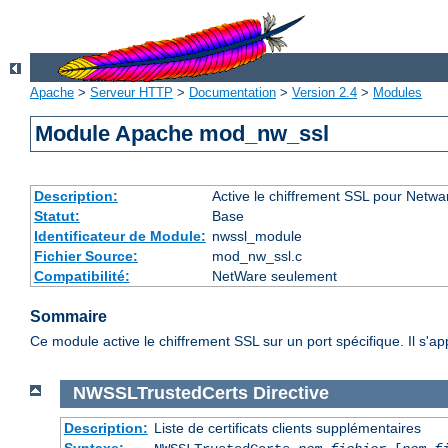
Apache
>
Serveur HTTP
>
Documentation
>
Version 2.4
>
Modules
Module Apache mod_nw_ssl
Description:
Active le chiffrement SSL pour Netwa
Statut:
Base
Identificateur de Module:
nwssl_module
Fichier Source:
mod_nw_ssl.c
Compatibilité:
NetWare seulement
Sommaire
Ce module active le chiffrement SSL sur un port spécifique. Il s'a
NWSSLTrustedCerts
Directive
Description:
Liste de certificats clients supplémentaires
Syntaxe: