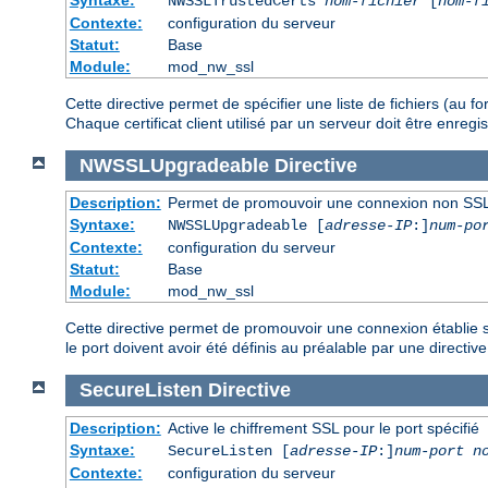
NWSSLTrustedCerts
nom-fichier
[
nom-f
Contexte:
configuration du serveur
Statut:
Base
Module:
mod_nw_ssl
Cette directive permet de spécifier une liste de fichiers (au 
Chaque certificat client utilisé par un serveur doit être enre
NWSSLUpgradeable
Directive
Description:
Permet de promouvoir une connexion non SSL
Syntaxe:
NWSSLUpgradeable [
adresse-IP
:]
num-po
Contexte:
configuration du serveur
Statut:
Base
Module:
mod_nw_ssl
Cette directive permet de promouvoir une connexion établie su
le port doivent avoir été définis au préalable par une directiv
SecureListen
Directive
Description:
Active le chiffrement SSL pour le port spécifié
Syntaxe:
SecureListen [
adresse-IP
:]
num-port
n
Contexte:
configuration du serveur