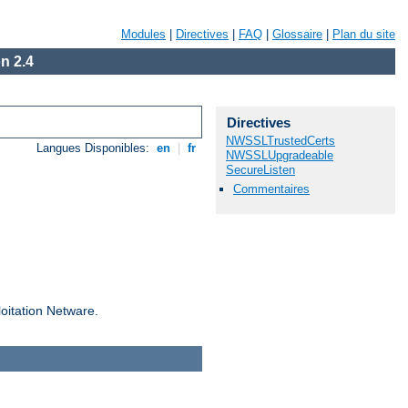
Modules
|
Directives
|
FAQ
|
Glossaire
|
Plan du site
n 2.4
Directives
NWSSLTrustedCerts
Langues Disponibles:
en
|
fr
NWSSLUpgradeable
SecureListen
Commentaires
loitation Netware.