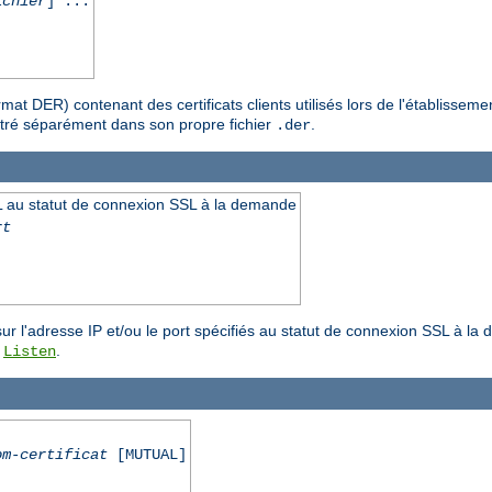
ichier
] ...
format DER) contenant des certificats clients utilisés lors de l'établis
gistré séparément dans son propre fichier
.
.der
 au statut de connexion SSL à la demande
rt
r l'adresse IP et/ou le port spécifiés au statut de connexion SSL à la 
e
.
Listen
om-certificat
[MUTUAL]